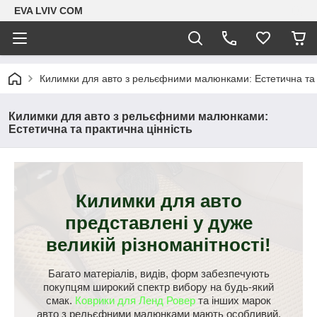
EVA LVIV COM
Килимки для авто з рельєфними малюнками: Естетична та 
Килимки для авто з рельєфними малюнками:
Естетична та практична цінність
Килимки для авто
представлені у дуже
великій різноманітності!
Багато матеріалів, видів, форм забезпечують
покупцям широкий спектр вибору на будь-який
смак.
Коврики для Ленд Ровер
та інших марок
авто з рельєфними малюнками мають особливий,