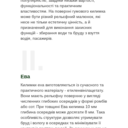
популярністю, завдяки низькій вартості,
функціональності та практичним
властивостям. На поверхні гумового килимка
може бути різний рельєфний малюнок, які
несе не тільки естетичну цінність, а й
призначений для виконання захисних
функцій - збирання води та бруду з взуття
водія, пасажирів.
II.
Ева
Килимки eva виготовляються із сучасного та
практичного матеріалу - етиленвінілацетату.
Вони мають рельєфну поверхню у вигляді
численних глибоких осередків у формі ромбів
або сот. При товщині Ева килимка 10 мм
глибина осередків може досягати 8 мм. Така
особливість структури дозволяє утримувати
бруд і вологу в осередках та мінімізувати її