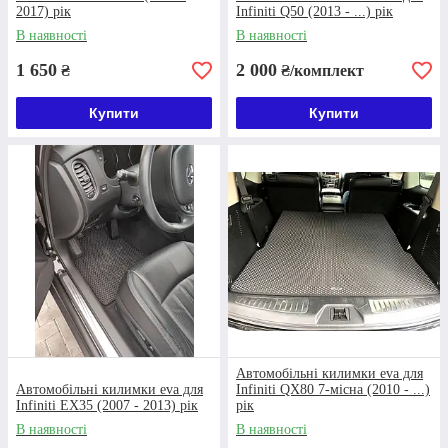
2017) рік
Infiniti Q50 (2013 - ...) рік
Зв'язатися з нами
В наявності
В наявності
1 650
2 000
₴
₴/комплект
Як купити килимки?
Купити
Купити
Заявка
Купити
килимки в авто Seat
на
сайті або залишити повідомлення в
Вайбер і вам подзвонить менеджер.
Автомобільні килимки eva для
Автомобільні килимки eva для
Infiniti QX80 7-місна (2010 - ...)
Infiniti EX35 (2007 - 2013) рік
рік
В наявності
В наявності