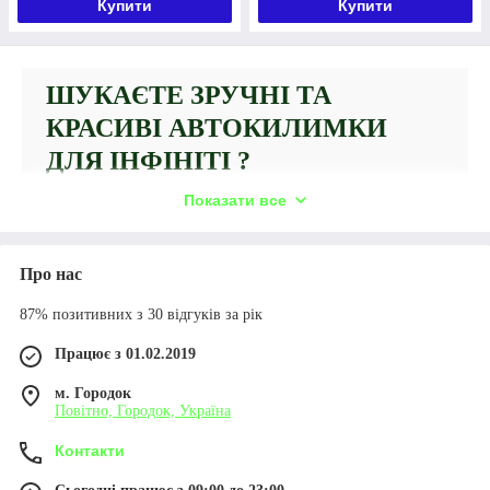
Купити
Купити
ШУКАЄТЕ ЗРУЧНІ ТА
КРАСИВІ АВТОКИЛИМКИ
ДЛЯ ІНФІНІТІ ?
Показати все
Тоді Ви потрапили за адресою! Інтернет-
магазин «EVA LVIV COM» виробляє та продає
стильні комплекти килимків для різних марок
Про нас
авто.
87% позитивних з 30 відгуків за рік
У каталозі зібрані найпопулярніші позиції для машин
Infiniti (Інфініті). Також Ви можете замовити
Працює з 01.02.2019
індивідуальні автокилимки, залишивши заявку на
м. Городок
сайті. Термін виготовлення – 2-3 дні після обговорення
Повітно, Городок, Україна
деталей.
Контакти