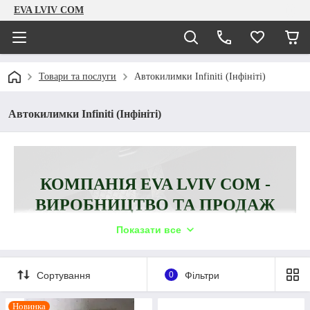
EVA LVIV COM
Товари та послуги
Автокилимки Infiniti (Інфініті)
Автокилимки Infiniti (Інфініті)
КОМПАНІЯ EVA LVIV COM -
ВИРОБНИЦТВО ТА ПРОДАЖ
КИЛИМКІВ ДЛЯ INFINITI.
Показати все
Пропонуємо ціни на 20% нижчі, ніж в
інших магазинах та знижки при покупці
Сортування
0
Фільтри
другого комплекту. Офіційна гарантія діє 1
рік за умови дотримання правил
Новинка