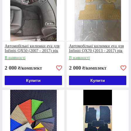
Матеріал безпечний та стійкий до зовнішнього впливу.
II.
Вартість
Автомобільні килимки eva для
Автомобільні килимки eva для
Ціна на 20% менша завдяки власному виробництву,
Infiniti QX50 (2007 - 2017) рік
Infiniti QX70 (2013 - 2017) рік
покупці матеріалів українського виробника з
В наявності
В наявності
сертифікатами якості та реалізації товарів без
посередників. Доступні знижки при великих
2 000
2 000
₴/комплект
₴/комплект
замовленнях.
III.
Купити
Купити
Експлуатаційні характеристики
Килимки витримують постійне використання. Не бояться
механічних пошкоджень, хімічних речовин, якими
посипають дороги в зимовий період.