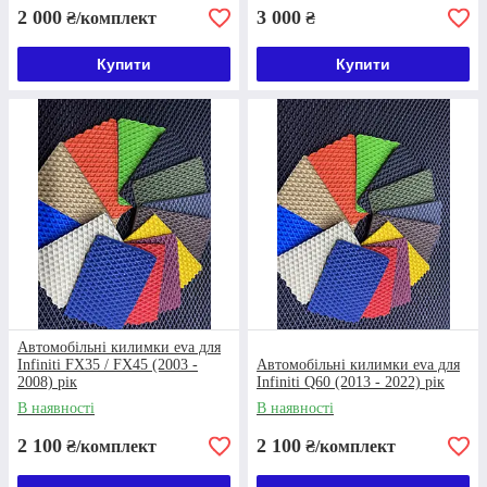
Оплата
2 000
3 000
₴/комплект
₴
100 % оплата або 400 грн
передоплати і накладений платіж.
Купити
Купити
Доставка
За 1-3 дня транспортними
компаніями Нова Пошта, Укр
Пошта, Делівері.
Весь асортимент килимків
Автомобільні килимки eva для
Infiniti FX35 / FX45 (2003 -
Автомобільні килимки eva для
2008) рік
Infiniti Q60 (2013 - 2022) рік
В наявності
В наявності
2 100
2 100
₴/комплект
₴/комплект