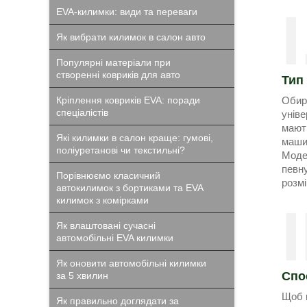
I
EVA-килимки: види та переваги
Як вибрати килимок в салон авто
Популярні матеріали при
створенні ковриків для авто
Тип
Кріплення ковриків EVA: поради
Оби
спеціалістів
уніве
мают
Які килимки в салон краще: гумові,
машин
поліуретанові чи текстильні?
Моде
певну
Порівнюємо класичний
розм
автокилимок з бортиками та EVA
килимок з комірками
I
Як влаштовані сучасні
автомобільні EVA килимки
Як оновити автомобільні килимки
Спос
за 5 хвилин
Щоб к
Як правильно доглядати за