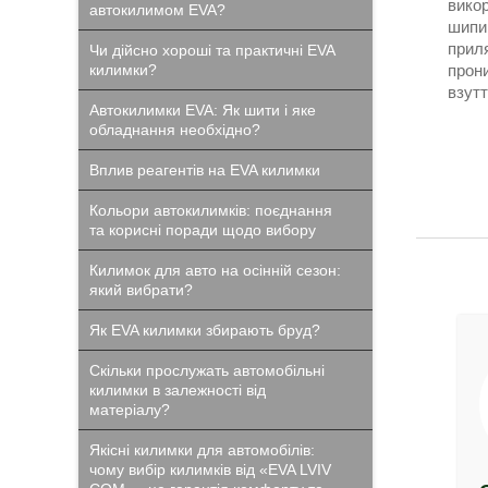
викор
автокилимом EVA?
шипи 
приля
Чи дійсно хороші та практичні EVA
килимки?
прони
взут
Автокилимки EVA: Як шити і яке
обладнання необхідно?
Вплив реагентів на EVA килимки
Кольори автокилимків: поєднання
та корисні поради щодо вибору
Килимок для авто на осінній сезон:
який вибрати?
Як EVA килимки збирають бруд?
Скільки прослужать автомобільні
килимки в залежності від
матеріалу?
Якісні килимки для автомобілів:
чому вибір килимків від «EVA LVIV