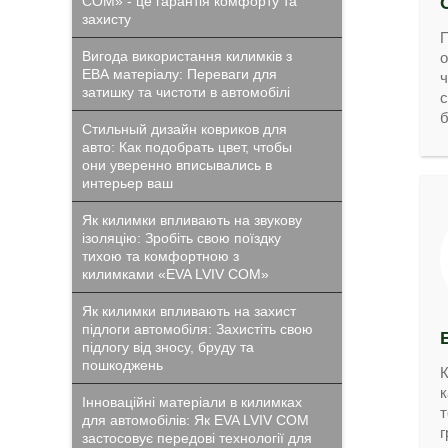
COM» - це гарантія комфорту та
захисту
П
Вигода використання килимків з
о
ЕВА матеріалу: Переваги для
ч
затишку та чистоти в автомобілі
с
б
Стильный дизайн ковриков для
авто: Как подобрать цвет, чтобы
они уверенно вписывались в
интерьер ваш
Як килимки впливають на звукову
ізоляцію: Зробіть свою поїздку
тихою та комфортною з
килимками «EVA LVIV COM»
Як килимки впливають на захист
підлоги автомобіля: Захистіть свою
підлогу від зносу, бруду та
пошкоджень
К
к
Інноваційні матеріали в килимках
т
для автомобілів: Як EVA LVIV COM
г
застосовує передові технології для