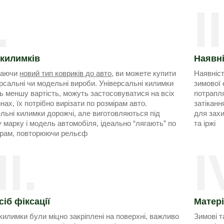
.
II
 килимків
Наявні
раючи
новий тип ковриків до авто
, ви можете купити
Наявніст
рсальні чи модельні вироби. Універсальні килимки
зимової 
ь меншу вартість, можуть застосовуватися на всіх
потрапля
ах, їх потрібно вирізати по розмірам авто.
затіканн
льні килимки дорожчі, але виготовляються під
для захи
 марку і модель автомобіля, ідеально “лягають” по
та іржі
ірам, повторюючи рельєф
II.
I
іб фіксації
Матер
илимки були міцно закріплені на поверхні, важливо
Зимові т