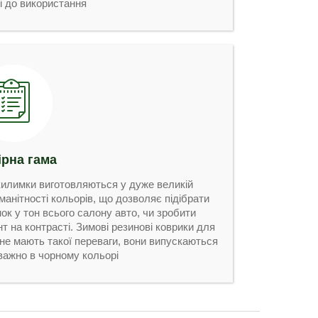
і до використання
ірна гама
 килимки виготовляються у дуже великій
манітності кольорів, що дозволяє підібрати
нок у тон всього салону авто, чи зробити
т на контрасті. Зимові резинові коврики для
 не мають такої переваги, вони випускаються
важно в чорному кольорі