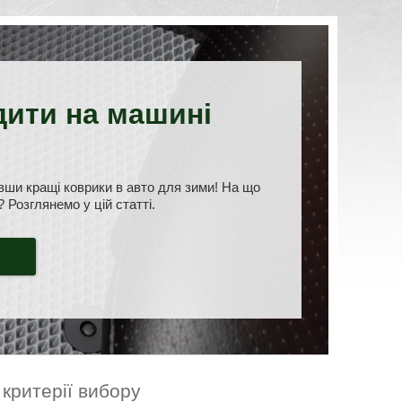
здити на машині
авши кращі коврики в авто для зими! На що
 Розглянемо у цій статті.
 критерії вибору