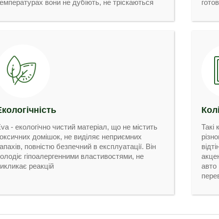
емпературах вони не дубіють, не тріскаються
готов
Екологічність
Кол
va - екологічно чистий матеріал, що не містить
Такі
оксичних домішок, не виділяє неприємних
різно
апахів, повністю безпечний в експлуатації. Він
відті
олодіє гіпоалергенними властивостями, не
акцен
икликає реакцій
авто
пере