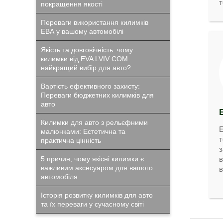
т
покращення якості
Переваги використання килимків
ЕВА у вашому автомобілі
Якість та довговічність: чому
килимки від EVA LVIV COM
найкращий вибір для авто?
Вартість ефективного захисту:
Переваги бюджетних килимків для
авто
Килимки для авто з рельєфними
E
малюнками: Естетична та
т
практична цінність
з
5 причин, чому якісні килимки є
в
важливим аксесуаром для вашого
в
автомобіля
Історія розвитку килимків для авто
та їх переваги у сучасному світі