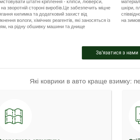
истовувати штатні кріплення - кліпси, люверси,
матеріал
на зворотній стороні виробів.Це забезпечить міцне
шкіри, п
гання килимка та додатковий захист від
співвідн
кнення вологи, хімічних реагентів, які заносяться із
на зимов
тям, на рідну обшивку машини та днище
Зв'язатися з нами
Які коврики в авто краще взимку: п