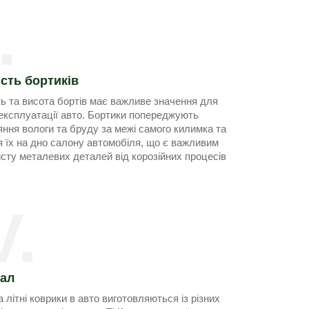
.
сть бортиків
ь та висота бортів має важливе значення для
експлуатації авто. Бортики попереджують
ння вологи та бруду за межі самого килимка та
я їх на дно салону автомобіля, що є важливим
сту металевих деталей від корозійних процесів
V.
іал
а літні коврики в авто виготовляються із різних