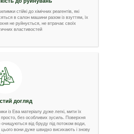
йкість до руйнувань
илимки стійкі до хімічних реагентів, які
яться в салон машини разом із взуттям, їх
рхня не руйнується, не втрачає своїх
тичних властивостей
стий догляд
ки із Ева матеріалу дуже легкі, мити їх
 просто, без особливих зусиль. Поверхня
о очищуються від бруду під потоком води,
я цього вони дуже швидко висихають і знову