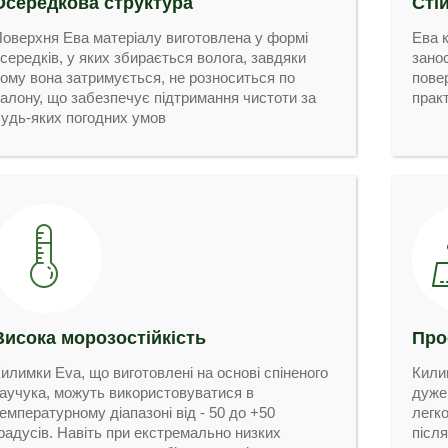
Осередкова структура
Сті
оверхня Ева матеріалу виготовлена у формі
Ева к
середків, у яких збирається волога, завдяки
занос
ому вона затримується, не розноситься по
пове
алону, що забезпечує підтримання чистоти за
прак
удь-яких погодних умов
Висока морозостійкість
Про
илимки Eva, що виготовлені на основі спіненого
Килим
аучука, можуть використовуватися в
дуже
емпературному діапазоні від - 50 до +50
легк
радусів. Навіть при екстремально низких
післ