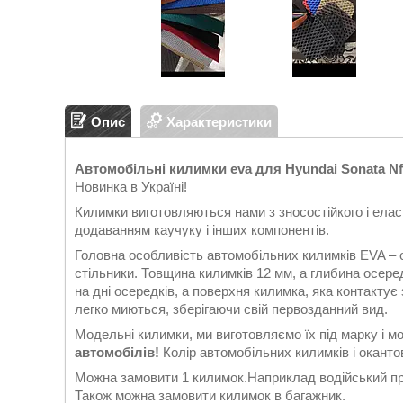
Опис
Характеристики
Автомобільні килимки eva для Hyundai Sonata Nf (
Новинка в Україні!
Килимки виготовляються нами з зносостійкого і еласт
додаванням каучуку і інших компонентів.
Головна особливість автомобільних килимків EVA – 
стільники. Товщина килимків 12 мм, а глибина осеред
на дні осередків, а поверхня килимка, яка контакту
легко миються, зберігаючи свій первозданний вид.
Модельні килимки, ми виготовляємо їх під марку і м
автомобілів!
Колір автомобільних килимків і окантов
Можна замовити 1 килимок.Наприклад водійський при
Також можна замовити килимок в багажник.