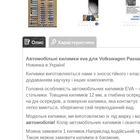
Опис
Характеристики
Автомобільні килимки eva для Volkswagen Passat B8
Новинка в Україні!
Килимки виготовляються нами з зносостійкого і еласт
додаванням каучуку і інших компонентів.
Головна особливість автомобільних килимків EVA – 
стільники. Товщина килимків 12 мм, а глибина осеред
на дні осередків, а поверхня килимка, яка контакту
легко миються, зберігаючи свій первозданний вид.
Модельні килимки, ми виготовляємо їх під марку і м
автомобілів!
Колір автомобільних килимків і окантов
Можна замовити 1 килимок.Наприклад водійський при
Також можна замовити килимок в багажник.