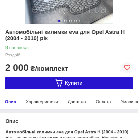
Автомобільні килимки eva для Opel Astra H
(2004 - 2010) рік
В наявності
Роздріб
2 000
₴/комплект
Купити
Опис
Характеристики
Доставка
Оплата
Умови п
Опис
Автомобільні килимки eva для Opel Astra H (2004 - 2010)
рік
– це унікальні килимки в салон автомобіля. Новинка в