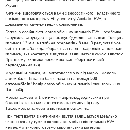
Україні!
Килимки виготовляються нами з зносостійкого і еластичного
полімерного матеріалу Ethylene Vinyl Acetate (EVA) з
додаванням каучуку і інших компонентів.
Головна особливість автомобільних килимків EVA – особлива
чарункова структура, що нагадує бджолині стільники. Товщина
килимків 12 мм, а глибина осередків - 8 мм. В результаті усе
сміття, пил або вода збираються на дні осередків, а поверхня
килимка, яка контактує з взуттям, залишається сухою і чистою.
При цьому, килимки легко миються, зберігаючи свій
первозданний вид.
Модельні килимки, ми виготовляємо їх під марку і модель
автомобіля. В нашій базі є лекала на
понад 500
автомобілів!
Колір автомобільних килимків і окантовки - на
Ваш вибір.
Можна замовити 1 килимок.Наприклад водійський при
бажанні клієнта ми встановимо пластину під ногу.
Також можна замовити килимок в багажник.
При терті взуття з килимками взуття залишається ідеально
чистою запаху гуми в салоні автомобіля від килимків EVA
немає.Ми використовуємо європейський матеріал.