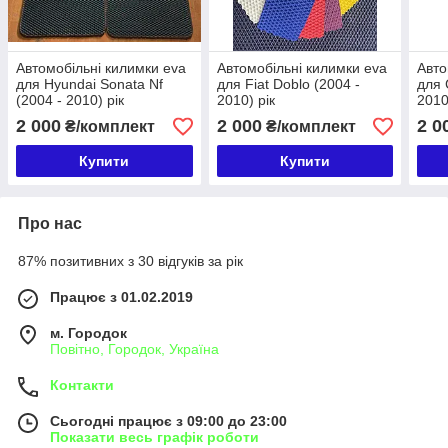
Автомобільні килимки eva
Автомобільні килимки eva
Авто
для Hyundai Sonata Nf
для Fiat Doblo (2004 -
для 
(2004 - 2010) рік
2010) рік
2010
2 000
2 000
2 0
₴/комплект
₴/комплект
Купити
Купити
Про нас
87% позитивних з 30 відгуків за рік
Працює з 01.02.2019
м. Городок
Повітно, Городок, Україна
Контакти
Сьогодні працює з 09:00 до 23:00
Показати весь графік роботи