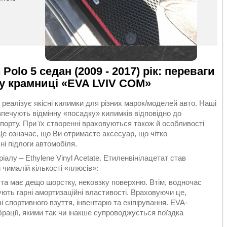
olo 5 седан (2009 - 2017) рік: переваги
гу крамниці «EVA LVIV COM»
реалізує якісні килимки для різних марок/моделей авто. Наші
зпечують відмінну «посадку» килимків відповідно до
спорту. При їх створенні враховуються також й особливості
. Це означає, що Ви отримаєте аксесуар, що чітко
і підлоги автомобіля.
алу – Ethylene Vinyl Acetate. Етиленвінілацетат став
чималій кількості «плюсів»:
 та має дещо шорстку, нековзку поверхню. Втім, водночас
ють гарні амортизаційні властивості. Враховуючи це,
 спортивного взуття, інвентарю та екіпірування. EVA-
брації, якими так чи інакше супроводжується поїздка