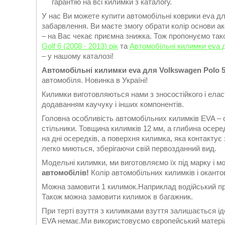
гарантію на всі килимки з каталогу.
У нас Ви можете купити автомобільні коврики eva для
забарвлення. Ви маєте змогу обрати колір основи ак
– на Вас чекає приємна знижка. Тож пропонуємо та
Golf 6 (2008 - 2013) рік
та
Автомобільні килимки eva д
– у нашому каталозі!
Автомобільні килимки eva для Volkswagen Polo 5 с
автомобіля. Новинка в Україні!
Килимки виготовляються нами з зносостійкого і еласт
додаванням каучуку і інших компонентів.
Головна особливість автомобільних килимків EVA – 
стільники. Товщина килимків 12 мм, а глибина осеред
на дні осередків, а поверхня килимка, яка контакту
легко миються, зберігаючи свій первозданний вид.
Модельні килимки, ми виготовляємо їх під марку і м
автомобілів!
Колір автомобільних килимків і окантов
Можна замовити 1 килимок.Наприклад водійський при
Також можна замовити килимок в багажник.
При терті взуття з килимками взуття залишається ід
EVA немає.Ми використовуємо європейський матері