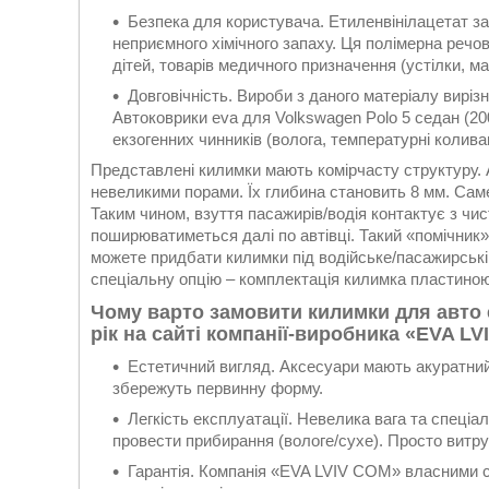
Безпека для користувача. Етиленвінілацетат за
неприємного хімічного запаху. Ця полімерна речо
дітей, товарів медичного призначення (устілки, м
Довговічність. Вироби з даного матеріалу виріз
Автоковрики eva для Volkswagen Polo 5 седан (2009
екзогенних чинників (волога, температурні колива
Представлені килимки мають комірчасту структуру. 
невеликими порами. Їх глибина становить 8 мм. Саме 
Таким чином, взуття пасажирів/водія контактує з чи
поширюватиметься далі по автівці. Такий «помічник
можете придбати килимки під водійське/пасажирські
спеціальну опцію – комплектація килимка пластиною 
Чому варто замовити килимки для авто e
рік на сайті компанії-виробника «EVA L
Естетичний вигляд. Аксесуари мають акуратний
збережуть первинну форму.
Легкість експлуатації. Невелика вага та спеці
провести прибирання (вологе/сухе). Просто витру
Гарантія. Компанія «EVA LVIV COM» власними с