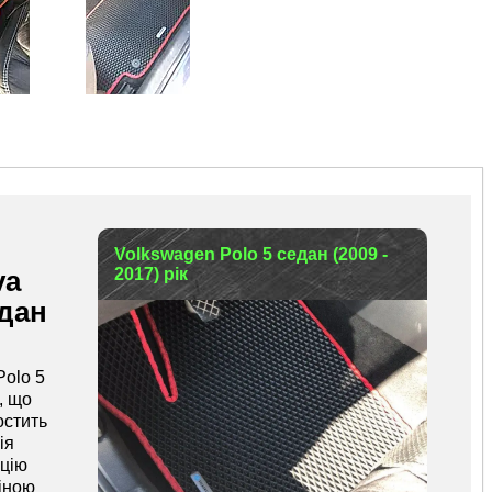
va
едан
Polo 5
, що
остить
ія
цію
іною