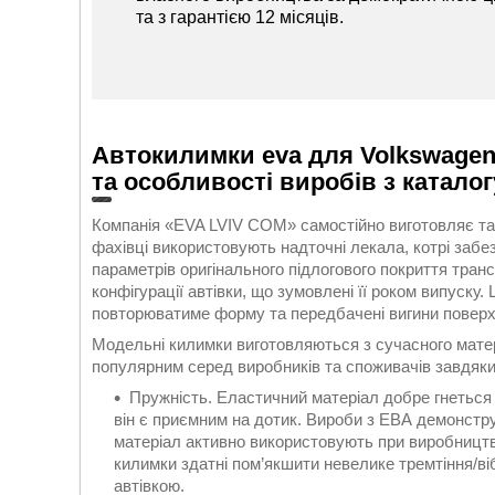
та з гарантією 12 місяців.
Автокилимки eva для Volkswagen P
та особливості виробів з катало
Компанія «EVA LVIV COM» самостійно виготовляє та 
фахівці використовують надточні лекала, котрі забе
параметрів оригінального підлогового покриття тран
конфігурації автівки, що зумовлені її роком випуску
повторюватиме форму та передбачені вигини поверхн
Модельні килимки виготовляються з сучасного матері
популярним серед виробників та споживачів завдяки 
Пружність. Еластичний матеріал добре гнеться
він є приємним на дотик. Вироби з ЕВА демонстру
матеріал активно використовують при виробництві
килимки здатні пом’якшити невелике тремтіння/ві
автівкою.