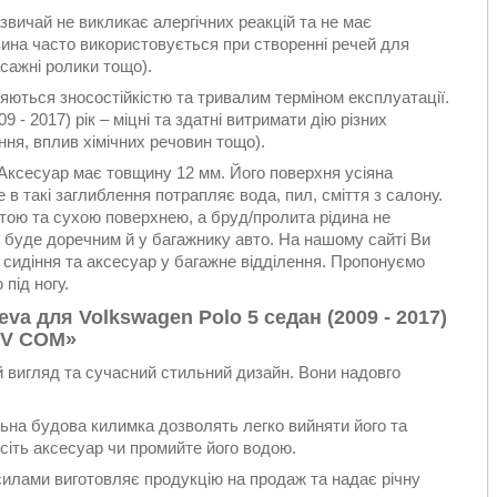
звичай не викликає алергічних реакцій та не має
вина часто використовується при створенні речей для
асажні ролики тощо).
няються зносостійкістю та тривалим терміном експлуатації.
 - 2017) рік – міцні та здатні витримати дію різних
ння, вплив хімічних речовин тощо).
Аксесуар має товщину 12 мм. Його поверхня усіяна
в такі заглиблення потрапляє вода, пил, сміття з салону.
стою та сухою поверхнею, а бруд/пролита рідина не
» буде доречним й у багажнику авто. На нашому сайті Ви
 сидіння та аксесуар у багажне відділення. Пропонуємо
під ногу.
va для Volkswagen Polo 5 седан (2009 - 2017)
VIV COM»
 вигляд та сучасний стильний дизайн. Вони надовго
альна будова килимка дозволять легко вийняти його та
сіть аксесуар чи промийте його водою.
илами виготовляє продукцію на продаж та надає річну