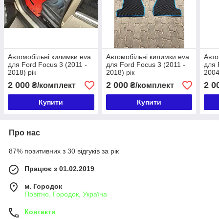
Автомобільні килимки eva
Автомобільні килимки eva
Авто
для Ford Focus 3 (2011 -
для Ford Focus 3 (2011 -
для 
2018) рік
2018) рік
2004
2 000
2 000
2 0
₴/комплект
₴/комплект
Купити
Купити
Про нас
87% позитивних з 30 відгуків за рік
Працює з 01.02.2019
м. Городок
Повітно, Городок, Україна
Контакти