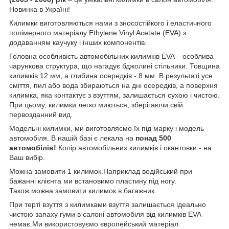
Новинка в Україні!
Килимки виготовляються нами з зносостійкого і еластичного
полімерного матеріалу Ethylene Vinyl Acetate (EVA) з
додаванням каучуку і інших компонентів.
Головна особливість автомобільних килимків EVA – особлива
чарункова структура, що нагадує бджолині стільники. Товщина
килимків 12 мм, а глибина осередків - 8 мм. В результаті усе
сміття, пил або вода збираються на дні осередків, а поверхня
килимка, яка контактує з взуттям, залишається сухою і чистою.
При цьому, килимки легко миються, зберігаючи свій
первозданний вид.
Модельні килимки, ми виготовляємо їх під марку і модель
автомобіля. В нашій базі є лекала на
понад 500
автомобілів!
Колір автомобільних килимків і окантовки - на
Ваш вибір.
Можна замовити 1 килимок.Наприклад водійський при
бажанні клієнта ми встановимо пластину під ногу.
Також можна замовити килимок в багажник.
При терті взуття з килимками взуття залишається ідеально
чистою запаху гуми в салоні автомобіля від килимків EVA
немає.Ми використовуємо європейський матеріал.