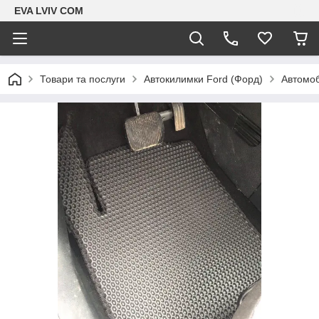
EVA LVIV COM
Товари та послуги
Автокилимки Ford (Форд)
Автомоб