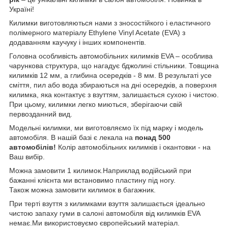
Україні!
Килимки виготовляються нами з зносостійкого і еластичного
полімерного матеріалу Ethylene Vinyl Acetate (EVA) з
додаванням каучуку і інших компонентів.
Головна особливість автомобільних килимків EVA – особлива
чарункова структура, що нагадує бджолині стільники. Товщина
килимків 12 мм, а глибина осередків - 8 мм. В результаті усе
сміття, пил або вода збираються на дні осередків, а поверхня
килимка, яка контактує з взуттям, залишається сухою і чистою.
При цьому, килимки легко миються, зберігаючи свій
первозданний вид.
Модельні килимки, ми виготовляємо їх під марку і модель
автомобіля. В нашій базі є лекала на
понад 500
автомобілів!
Колір автомобільних килимків і окантовки - на
Ваш вибір.
Можна замовити 1 килимок.Наприклад водійський при
бажанні клієнта ми встановимо пластину під ногу.
Також можна замовити килимок в багажник.
При терті взуття з килимками взуття залишається ідеально
чистою запаху гуми в салоні автомобіля від килимків EVA
немає.Ми використовуємо європейський матеріал.