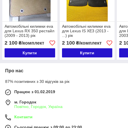
Автомобільні килимки eva
Автомобільні килимки eva
Авто
для Lexus RX 350 рестайл
для Lexus IS XE3 (2013 -
для 
(2009 - 2013) рік
...) рік
2003
2 100
2 100
2 1
₴/комплект
₴/комплект
Купити
Купити
Про нас
87% позитивних з 30 відгуків за рік
Працює з 01.02.2019
м. Городок
Повітно, Городок, Україна
Контакти
Сьогодні працює з 09:00 до 23:00