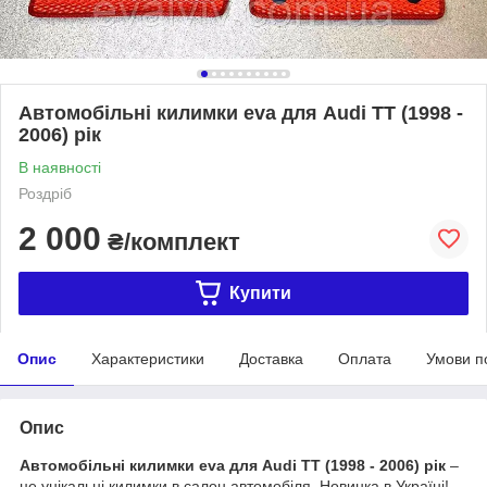
Автомобільні килимки eva для Audi TT (1998 -
2006) рік
В наявності
Роздріб
2 000
₴/комплект
Купити
Опис
Характеристики
Доставка
Оплата
Умови п
Опис
Автомобільні килимки eva для Audi TT (1998 - 2006) рік
–
це унікальні килимки в салон автомобіля. Новинка в Україні!