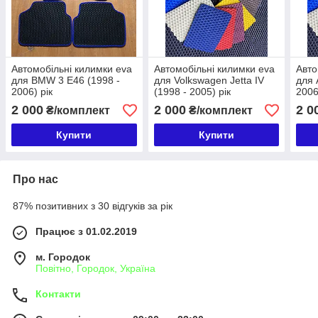
Автомобільні килимки eva
Автомобільні килимки eva
Авто
для BMW 3 E46 (1998 -
для Volkswagen Jetta IV
для 
2006) рік
(1998 - 2005) рік
2006
2 000
2 000
2 0
₴/комплект
₴/комплект
Купити
Купити
Про нас
87% позитивних з 30 відгуків за рік
Працює з 01.02.2019
м. Городок
Повітно, Городок, Україна
Контакти