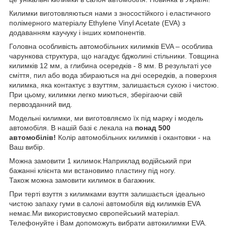
Килимки виготовляються нами з зносостійкого і еластичного
полімерного матеріалу Ethylene Vinyl Acetate (EVA) з
додаванням каучуку і інших компонентів.
Головна особливість автомобільних килимків EVA – особлива
чарункова структура, що нагадує бджолині стільники. Товщина
килимків 12 мм, а глибина осередків - 8 мм. В результаті усе
сміття, пил або вода збираються на дні осередків, а поверхня
килимка, яка контактує з взуттям, залишається сухою і чистою.
При цьому, килимки легко миються, зберігаючи свій
первозданний вид.
Модельні килимки, ми виготовляємо їх під марку і модель
автомобіля. В нашій базі є лекала на
понад 500
автомобілів!
Колір автомобільних килимків і окантовки - на
Ваш вибір.
Можна замовити 1 килимок.Наприклад водійський при
бажанні клієнта ми встановимо пластину під ногу.
Також можна замовити килимок в багажник.
При терті взуття з килимками взуття залишається ідеально
чистою запаху гуми в салоні автомобіля від килимків EVA
немає.Ми використовуємо європейський матеріал.
Телефонуйте і Вам допоможуть вибрати автокилимки EVA.