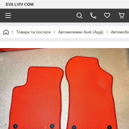
EVA LVIV COM
Товари та послуги
Автокилимки Audi (Ауді)
Автомобіл