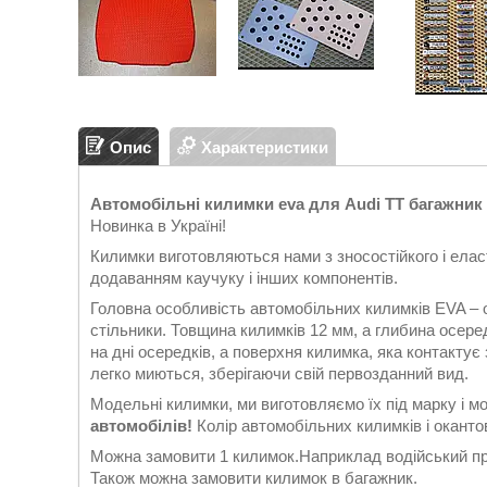
Опис
Характеристики
Автомобільні килимки eva для Audi TT багажник (1
Новинка в Україні!
Килимки виготовляються нами з зносостійкого і еласт
додаванням каучуку і інших компонентів.
Головна особливість автомобільних килимків EVA – 
стільники. Товщина килимків 12 мм, а глибина осеред
на дні осередків, а поверхня килимка, яка контакту
легко миються, зберігаючи свій первозданний вид.
Модельні килимки, ми виготовляємо їх під марку і м
автомобілів!
Колір автомобільних килимків і окантов
Можна замовити 1 килимок.Наприклад водійський при
Також можна замовити килимок в багажник.