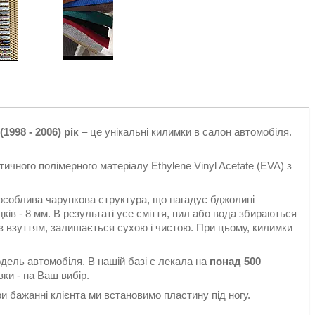
998 - 2006) рік
– це унікальні килимки в салон автомобіля.
ичного полімерного матеріалу Ethylene Vinyl Acetate (EVA) з
особлива чарункова структура, що нагадує бджолині
ків - 8 мм. В результаті усе сміття, пил або вода збираються
є з взуттям, залишається сухою і чистою. При цьому, килимки
одель автомобіля. В нашій базі є лекала на
понад 500
ки - на Ваш вибір.
 бажанні клієнта ми встановимо пластину під ногу.