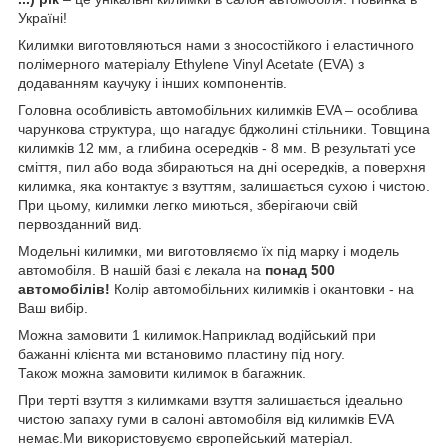
Україні!
Килимки виготовляються нами з зносостійкого і еластичного
полімерного матеріалу Ethylene Vinyl Acetate (EVA) з
додаванням каучуку і інших компонентів.
Головна особливість автомобільних килимків EVA – особлива
чарункова структура, що нагадує бджолині стільники. Товщина
килимків 12 мм, а глибина осередків - 8 мм. В результаті усе
сміття, пил або вода збираються на дні осередків, а поверхня
килимка, яка контактує з взуттям, залишається сухою і чистою.
При цьому, килимки легко миються, зберігаючи свій
первозданний вид.
Модельні килимки, ми виготовляємо їх під марку і модель
автомобіля. В нашій базі є лекала на
понад 500
автомобілів!
Колір автомобільних килимків і окантовки - на
Ваш вибір.
Можна замовити 1 килимок.Наприклад водійський при
бажанні клієнта ми встановимо пластину під ногу.
Також можна замовити килимок в багажник.
При терті взуття з килимками взуття залишається ідеально
чистою запаху гуми в салоні автомобіля від килимків EVA
немає.Ми використовуємо європейський матеріал.