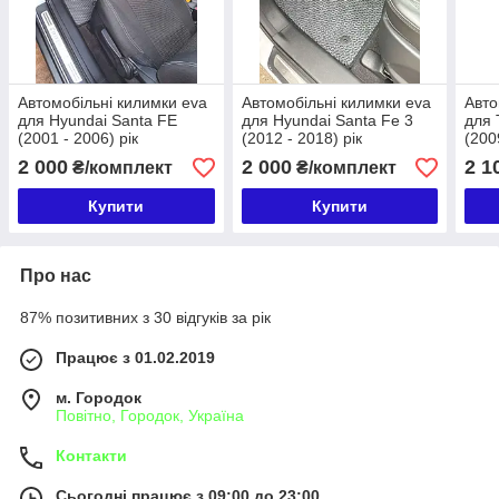
Автомобільні килимки eva
Автомобільні килимки eva
Авто
для Hyundai Santa FE
для Hyundai Santa Fe 3
для 
(2001 - 2006) рік
(2012 - 2018) рік
(200
2 000
2 000
2 1
₴/комплект
₴/комплект
Купити
Купити
Про нас
87% позитивних з 30 відгуків за рік
Працює з 01.02.2019
м. Городок
Повітно, Городок, Україна
Контакти
Сьогодні працює з 09:00 до 23:00