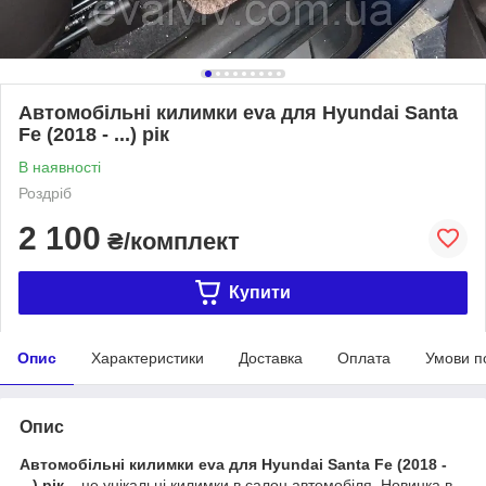
Автомобільні килимки eva для Hyundai Santa
Fe (2018 - ...) рік
В наявності
Роздріб
2 100
₴/комплект
Купити
Опис
Характеристики
Доставка
Оплата
Умови п
Опис
Автомобільні килимки eva для Hyundai Santa Fe (2018 -
...) рік
– це унікальні килимки в салон автомобіля. Новинка в