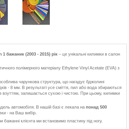
1 бажаник (2003 - 2015) рік
– це унікальні килимки в салон
ичного полімерного матеріалу Ethylene Vinyl Acetate (EVA) з
особлива чарункова структура, що нагадує бджолині
ків - 8 мм. В результаті усе сміття, пил або вода збираються
є з взуттям, залишається сухою і чистою. При цьому, килимки
одель автомобіля. В нашій базі є лекала на
понад 500
ки - на Ваш вибір.
 бажанні клієнта ми встановимо пластину під ногу.