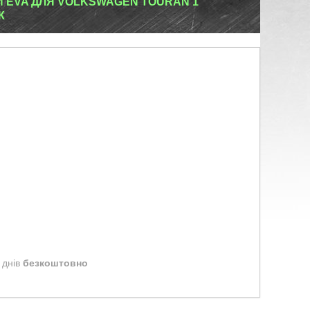
И EVA ДЛЯ VOLKSWAGEN TOURAN 1
К
 днів
безкоштовно