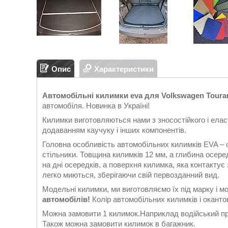
Опис
Характеристики
Автомобільні килимки eva для Volkswagen Touran 
автомобіля. Новинка в Україні!
Килимки виготовляються нами з зносостійкого і еласт
додаванням каучуку і інших компонентів.
Головна особливість автомобільних килимків EVA – 
стільники. Товщина килимків 12 мм, а глибина осеред
на дні осередків, а поверхня килимка, яка контакту
легко миються, зберігаючи свій первозданний вид.
Модельні килимки, ми виготовляємо їх під марку і м
автомобілів!
Колір автомобільних килимків і окантов
Можна замовити 1 килимок.Наприклад водійський при
Також можна замовити килимок в багажник.