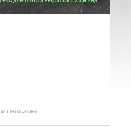
VA ДЛЯ TOYOTA SEQUOIA II 1-2-3-Й РЯД
 днів
безкоштовно