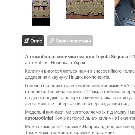
Опис
Характеристики
Автомобільні килимки eva для Toyota Sequoia II 1-2
автомобіля. Новинка в Україні!
Килимки виготовляються нами з зносостійкого і еласт
додаванням каучуку і інших компонентів.
Головна особливість автомобільних килимків EVA – 
стільники. Товщина килимків 12 мм, а глибина осеред
на дні осередків, а поверхня килимка, яка контакту
легко миються, зберігаючи свій первозданний вид.
Модельні килимки, ми виготовляємо їх під марку і м
автомобілів!
Колір автомобільних килимків і окантов
Можна замовити 1 килимок.Наприклад водійський при
Також можна замовити килимок в багажник.