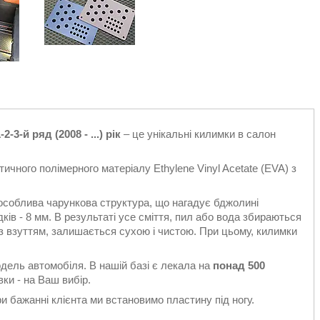
-3-й ряд (2008 - ...) рік
– це унікальні килимки в салон
ичного полімерного матеріалу Ethylene Vinyl Acetate (EVA) з
особлива чарункова структура, що нагадує бджолині
ків - 8 мм. В результаті усе сміття, пил або вода збираються
є з взуттям, залишається сухою і чистою. При цьому, килимки
одель автомобіля. В нашій базі є лекала на
понад 500
ки - на Ваш вибір.
 бажанні клієнта ми встановимо пластину під ногу.