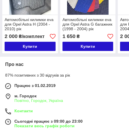
Автомобільні килимки eva
Автомобільні килимки eva
Авто
для Opel Astra H (2004 -
для Opel Astra G багажник
для 
2010) рік
(1998 - 2004) рік
2004
2 000
1 650
2 0
₴/комплект
₴
Купити
Купити
Про нас
87% позитивних з 30 відгуків за рік
Працює з 01.02.2019
м. Городок
Повітно, Городок, Україна
Контакти
Сьогодні працює з 09:00 до 23:00
Показати весь графік роботи