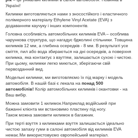
Україні!
Килимки виготовляються нами з зносостійкого і еластичного
полімерного матеріалу Ethylene Vinyl Acetate (EVA) з
додаванням каучуку і інших компонентів.
Головна особливість автомобільних килимків EVA – особлива
чарункова структура, що нагадує бджолині стільники. Товщина
килимків 12 мм, а глибина осередків - 8 мм. В результаті усе
сміття, пил або вода збираються на дні осередків, а поверхня
килимка, яка контактує з взуттям, залишається сухою і чистою.
При цьому, килимки легко миються, зберігаючи свій
первозданний вид.
Модельні килимки, ми виготовляємо їх під марку і модель
автомобіля. В нашій базі є лекала на
понад 500
автомобілів!
Колір автомобільних килимків і окантовки - на
Ваш вибір.
Можна замовити 1 килимок.Наприклад водійський при
бажанні клієнта ми встановимо пластину під ногу.
Також можна замовити килимок в багажник.
При терті взуття з килимками взуття залишається ідеально
чистою запаху гуми в салоні автомобіля від килимків EVA
немає.Ми використовуємо європейський матеріал.