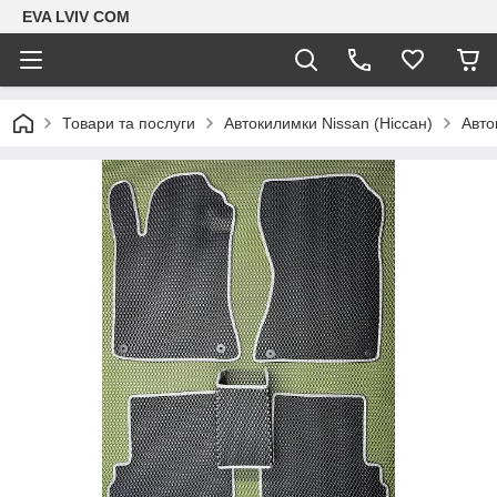
EVA LVIV COM
Товари та послуги
Автокилимки Nissan (Ніссан)
Авто