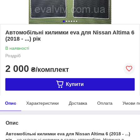
Автомобільні килимки eva для Nissan Altima 6
(2018 - ...) рік
В наявності
Роздріб
2 000
₴/комплект
Купити
Опис
Характеристики
Доставка
Оплата
Умови п
Опис
Автомобільні килимки eva для Nissan Altima 6 (2018 - ...)
рік
– це унікальні килимки в салон автомобіля. Новинка в