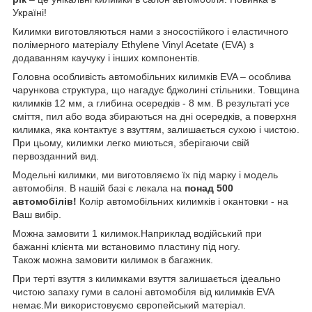
Україні!
Килимки виготовляються нами з зносостійкого і еластичного
полімерного матеріалу Ethylene Vinyl Acetate (EVA) з
додаванням каучуку і інших компонентів.
Головна особливість автомобільних килимків EVA – особлива
чарункова структура, що нагадує бджолині стільники. Товщина
килимків 12 мм, а глибина осередків - 8 мм. В результаті усе
сміття, пил або вода збираються на дні осередків, а поверхня
килимка, яка контактує з взуттям, залишається сухою і чистою.
При цьому, килимки легко миються, зберігаючи свій
первозданний вид.
Модельні килимки, ми виготовляємо їх під марку і модель
автомобіля. В нашій базі є лекала на
понад 500
автомобілів!
Колір автомобільних килимків і окантовки - на
Ваш вибір.
Можна замовити 1 килимок.Наприклад водійський при
бажанні клієнта ми встановимо пластину під ногу.
Також можна замовити килимок в багажник.
При терті взуття з килимками взуття залишається ідеально
чистою запаху гуми в салоні автомобіля від килимків EVA
немає.Ми використовуємо європейський матеріал.