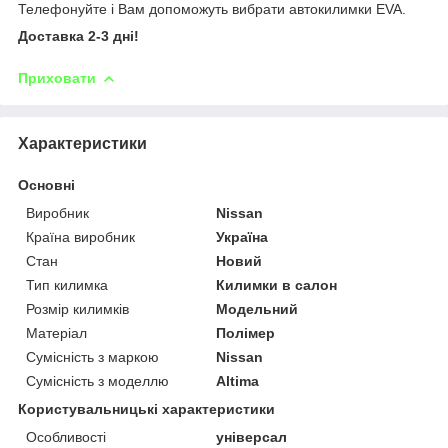
Телефонуйте і Вам допоможуть вибрати автокилимки EVA.
Доставка 2-3 дні!
Приховати
Характеристики
Основні
Виробник
Nissan
Країна виробник
Україна
Стан
Новий
Тип килимка
Килимки в салон
Розмір килимків
Модельний
Матеріал
Полімер
Сумісність з маркою
Nissan
Сумісність з моделлю
Altima
Користувальницькі характеристики
Особливості
універсал