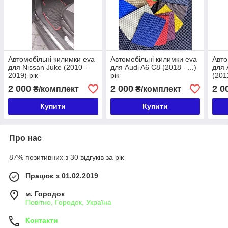
Автомобільні килимки eva
Автомобільні килимки eva
Авто
для Nissan Juke (2010 -
для Audi A6 C8 (2018 - ...)
для 
2019) рік
рік
(201
2 000
2 000
2 0
₴/комплект
₴/комплект
Купити
Купити
Про нас
87% позитивних з 30 відгуків за рік
Працює з 01.02.2019
м. Городок
Повітно, Городок, Україна
Контакти