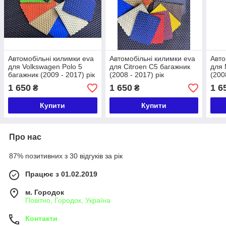
Автомобільні килимки eva
Автомобільні килимки eva
Авто
для Volkswagen Polo 5
для Citroen C5 багажник
для 
багажник (2009 - 2017) рік
(2008 - 2017) рік
(200
1 650
1 650
1 6
₴
₴
Купити
Купити
Про нас
87% позитивних з 30 відгуків за рік
Працює з 01.02.2019
м. Городок
Повітно, Городок, Україна
Контакти