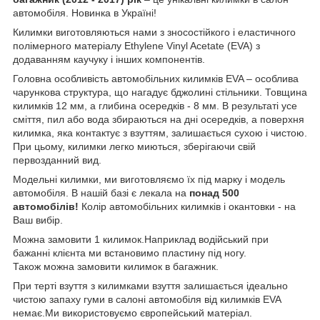
автомобіля. Новинка в Україні!
Килимки виготовляються нами з зносостійкого і еластичного
полімерного матеріалу Ethylene Vinyl Acetate (EVA) з
додаванням каучуку і інших компонентів.
Головна особливість автомобільних килимків EVA – особлива
чарункова структура, що нагадує бджолині стільники. Товщина
килимків 12 мм, а глибина осередків - 8 мм. В результаті усе
сміття, пил або вода збираються на дні осередків, а поверхня
килимка, яка контактує з взуттям, залишається сухою і чистою.
При цьому, килимки легко миються, зберігаючи свій
первозданний вид.
Модельні килимки, ми виготовляємо їх під марку і модель
автомобіля. В нашій базі є лекала на
понад 500
автомобілів!
Колір автомобільних килимків і окантовки - на
Ваш вибір.
Можна замовити 1 килимок.Наприклад водійський при
бажанні клієнта ми встановимо пластину під ногу.
Також можна замовити килимок в багажник.
При терті взуття з килимками взуття залишається ідеально
чистою запаху гуми в салоні автомобіля від килимків EVA
немає.Ми використовуємо європейський матеріал.