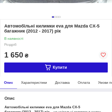
Автомобільні килимки eva для Mazda CX-5
багажник (2012 - 2017) рік
В наявності
Роздріб
1 650
₴
Купити
Опис
Характеристики
Доставка
Оплата
Умови п
Опис
Автомобільні килимки eva для Mazda CX-5
багажник (2012 - 2017) рік
– це унікальні килимки в салон