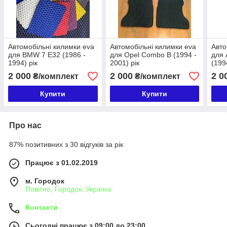
Автомобільні килимки eva
Автомобільні килимки eva
Авто
для BMW 7 E32 (1986 -
для Opel Combo B (1994 -
для 
1994) рік
2001) рік
(199
2 000
2 000
2 0
₴/комплект
₴/комплект
Купити
Купити
Про нас
87% позитивних з 30 відгуків за рік
Працює з 01.02.2019
м. Городок
Повітно, Городок, Україна
Контакти
Сьогодні працює з 09:00 до 23:00