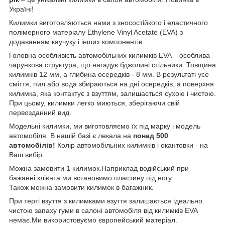
Україні!
Килимки виготовляються нами з зносостійкого і еластичного
полімерного матеріалу Ethylene Vinyl Acetate (EVA) з
додаванням каучуку і інших компонентів.
Головна особливість автомобільних килимків EVA – особлива
чарункова структура, що нагадує бджолині стільники. Товщина
килимків 12 мм, а глибина осередків - 8 мм. В результаті усе
сміття, пил або вода збираються на дні осередків, а поверхня
килимка, яка контактує з взуттям, залишається сухою і чистою.
При цьому, килимки легко миються, зберігаючи свій
первозданний вид.
Модельні килимки, ми виготовляємо їх під марку і модель
автомобіля. В нашій базі є лекала на
понад 500
автомобілів!
Колір автомобільних килимків і окантовки - на
Ваш вибір.
Можна замовити 1 килимок.Наприклад водійський при
бажанні клієнта ми встановимо пластину під ногу.
Також можна замовити килимок в багажник.
При терті взуття з килимками взуття залишається ідеально
чистою запаху гуми в салоні автомобіля від килимків EVA
немає.Ми використовуємо європейський матеріал.