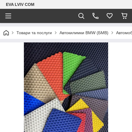
EVA LVIV COM
Товари та послуги
Автокилимки BMW (БМВ)
Автомоб