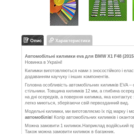
Опис
Характеристики
Автомобільні килимки eva для BMW X1 F48 (2015 -
Новинка в Україні!
Килимки виготовляються нами з зносостійкого і еласт
додаванням каучуку і інших компонентів.
Головна особливість автомобільних килимків EVA – 
стільники. Товщина килимків 12 мм, а глибина осеред
на дні осередків, а поверхня килимка, яка контакту
легко миються, зберігаючи свій первозданний вид.
Модельні килимки, ми виготовляємо їх під марку і м
автомобілів
! Колір автомобільних килимків і оканто
Можна замовити 1 килимок.Наприклад водійський при
Також можна замовити килимок в багажник.