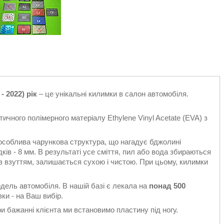
 2022) рік
– це унікальні килимки в салон автомобіля.
ичного полімерного матеріалу Ethylene Vinyl Acetate (EVA) з
особлива чарункова структура, що нагадує бджолині
ків - 8 мм. В результаті усе сміття, пил або вода збираються
є з взуттям, залишається сухою і чистою. При цьому, килимки
одель автомобіля. В нашій базі є лекала на
понад 500
вки - на Ваш вибір.
 бажанні клієнта ми встановимо пластину під ногу.