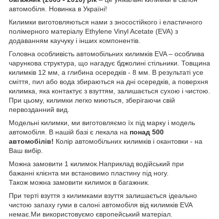
автомобіля. Новинка в Україні!
Килимки виготовляються нами з зносостійкого і еластичного
полімерного матеріалу Ethylene Vinyl Acetate (EVA) з
додаванням каучуку і інших компонентів.
Головна особливість автомобільних килимків EVA – особлива
чарункова структура, що нагадує бджолині стільники. Товщина
килимків 12 мм, а глибина осередків - 8 мм. В результаті усе
сміття, пил або вода збираються на дні осередків, а поверхня
килимка, яка контактує з взуттям, залишається сухою і чистою.
При цьому, килимки легко миються, зберігаючи свій
первозданний вид.
Модельні килимки, ми виготовляємо їх під марку і модель
автомобіля. В нашій базі є лекала на
понад 500
автомобілів!
Колір автомобільних килимків і окантовки - на
Ваш вибір.
Можна замовити 1 килимок.Наприклад водійський при
бажанні клієнта ми встановимо пластину під ногу.
Також можна замовити килимок в багажник.
При терті взуття з килимками взуття залишається ідеально
чистою запаху гуми в салоні автомобіля від килимків EVA
немає.Ми використовуємо європейський матеріал.