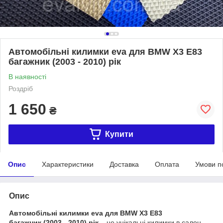
Автомобільні килимки eva для BMW X3 E83
багажник (2003 - 2010) рік
В наявності
Роздріб
1 650
₴
Купити
Опис
Характеристики
Доставка
Оплата
Умови п
Опис
Автомобільні килимки eva для BMW X3 E83
багажник (2003 - 2010) рік
– це унікальні килимки в салон