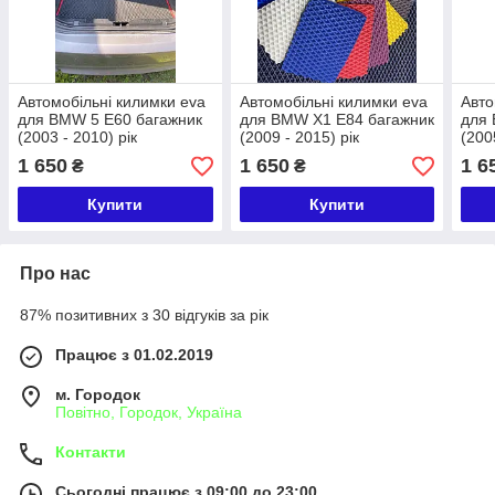
Автомобільні килимки eva
Автомобільні килимки eva
Авто
для BMW 5 E60 багажник
для BMW X1 E84 багажник
для 
(2003 - 2010) рік
(2009 - 2015) рік
(200
1 650
1 650
1 6
₴
₴
Купити
Купити
Про нас
87% позитивних з 30 відгуків за рік
Працює з 01.02.2019
м. Городок
Повітно, Городок, Україна
Контакти
Сьогодні працює з 09:00 до 23:00