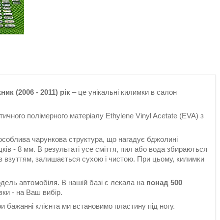
к (2006 - 2011) рік
– це унікальні килимки в салон
ичного полімерного матеріалу Ethylene Vinyl Acetate (EVA) з
особлива чарункова структура, що нагадує бджолині
ків - 8 мм. В результаті усе сміття, пил або вода збираються
є з взуттям, залишається сухою і чистою. При цьому, килимки
одель автомобіля. В нашій базі є лекала на
понад 500
ки - на Ваш вибір.
 бажанні клієнта ми встановимо пластину під ногу.