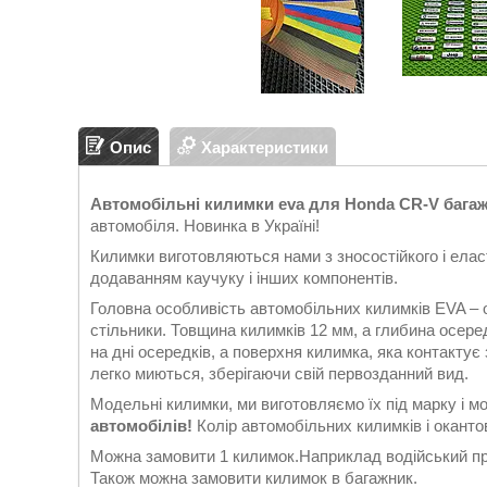
Опис
Характеристики
Автомобільні килимки eva для Honda CR-V багажни
автомобіля. Новинка в Україні!
Килимки виготовляються нами з зносостійкого і еласт
додаванням каучуку і інших компонентів.
Головна особливість автомобільних килимків EVA – 
стільники. Товщина килимків 12 мм, а глибина осеред
на дні осередків, а поверхня килимка, яка контакту
легко миються, зберігаючи свій первозданний вид.
Модельні килимки, ми виготовляємо їх під марку і м
автомобілів!
Колір автомобільних килимків і окантов
Можна замовити 1 килимок.Наприклад водійський при
Також можна замовити килимок в багажник.