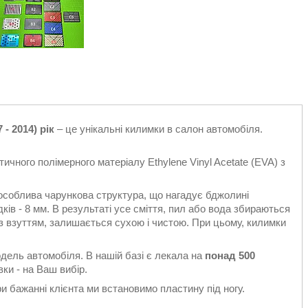
- 2014) рік
– це унікальні килимки в салон автомобіля.
ичного полімерного матеріалу Ethylene Vinyl Acetate (EVA) з
особлива чарункова структура, що нагадує бджолині
ків - 8 мм. В результаті усе сміття, пил або вода збираються
є з взуттям, залишається сухою і чистою. При цьому, килимки
одель автомобіля. В нашій базі є лекала на
понад 500
ки - на Ваш вибір.
 бажанні клієнта ми встановимо пластину під ногу.