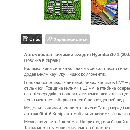
Опис
Характеристики
Автомобільні килимки eva для Hyundai i10 1 (2007 
Новинка в Україні!
Килимки виготовляються нами з зносостійкого і еласт
додаванням каучуку і інших компонентів.
Головна особливість автомобільних килимків EVA – 
стільники. Товщина килимків 12 мм, а глибина осеред
на дні осередків, а поверхня килимка, яка контакту
легко миються, зберігаючи свій первозданний вид.
Модельні килимки, ми виготовляємо їх під марку і м
автомобілів!
Колір автомобільних килимків і окантов
Можна замовити 1 килимок.Наприклад водійський при
Також можна замовити килимок в багажник.