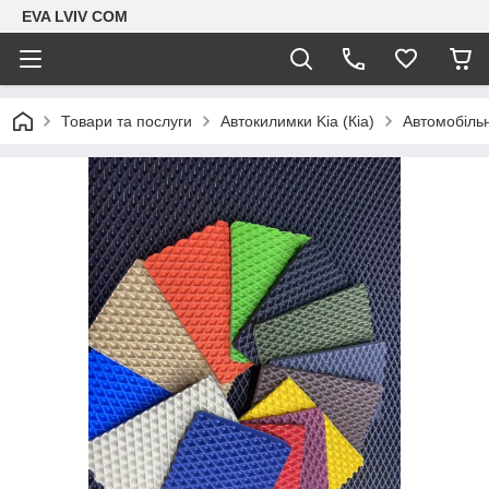
EVA LVIV COM
Товари та послуги
Автокилимки Kia (Кіа)
Автомобільн