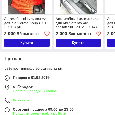
Автомобільні килимки eva
Автомобільні килимки eva
Авто
для Kia Cerato Koup (2012
для Kia Sorento XM
для 
- 2018) рік
рестайлінг (2012 - 2014)
XL (
рік
2 000
2 000
2 0
₴/комплект
₴/комплект
Купити
Купити
Про нас
87% позитивних з 30 відгуків за рік
Працює з 01.02.2019
м. Городок
Повітно, Городок, Україна
Контакти
Сьогодні працює з 09:00 до 23:00
Показати весь графік роботи