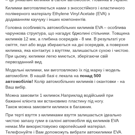
Килимки виготовляються нами з зносостійкого і еластичного
полімерного матеріалу Ethylene Vinyl Acetate (EVA) з
додаванням каучуку і інших компонентів.
Головна особливість автомобільних килимків EVA – особлива
чарункова структура, що нагадує бджолині стільники. Товщина
килимків 12 мм, а глибина осередків - 8 мм. В результаті усе
сміття, пил або вода збираються на дні осередків, а поверхня
килимка, яка контактує з взуттям, залишається сухою і чистою.
При цьому, килимки легко миються, зберігаючи свій
первозданний вид.
Модельні килимки, ми виготовляємо їх під марку і модель
автомобіля. В нашій базі є лекала на
понад 500
автомобілів!
Колір автомобільних килимків і окантовки - на
Ваш вибір.
Можна замовити 1 килимок.Наприклад водійський при
бажанні клієнта ми встановимо пластину під ногу.
Також можна замовити килимок в багажник.
При терті взуття з килимками взуття залишається ідеально
чистою запаху гуми в салоні автомобіля від килимків EVA
немає.Ми використовуємо європейський матеріал.
Телефонуйте і Вам допоможуть вибрати автокилимки EVA.