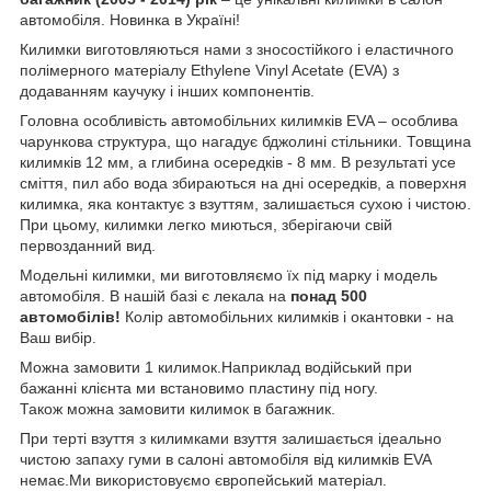
автомобіля. Новинка в Україні!
Килимки виготовляються нами з зносостійкого і еластичного
полімерного матеріалу Ethylene Vinyl Acetate (EVA) з
додаванням каучуку і інших компонентів.
Головна особливість автомобільних килимків EVA – особлива
чарункова структура, що нагадує бджолині стільники. Товщина
килимків 12 мм, а глибина осередків - 8 мм. В результаті усе
сміття, пил або вода збираються на дні осередків, а поверхня
килимка, яка контактує з взуттям, залишається сухою і чистою.
При цьому, килимки легко миються, зберігаючи свій
первозданний вид.
Модельні килимки, ми виготовляємо їх під марку і модель
автомобіля. В нашій базі є лекала на
понад 500
автомобілів!
Колір автомобільних килимків і окантовки - на
Ваш вибір.
Можна замовити 1 килимок.Наприклад водійський при
бажанні клієнта ми встановимо пластину під ногу.
Також можна замовити килимок в багажник.
При терті взуття з килимками взуття залишається ідеально
чистою запаху гуми в салоні автомобіля від килимків EVA
немає.Ми використовуємо європейський матеріал.