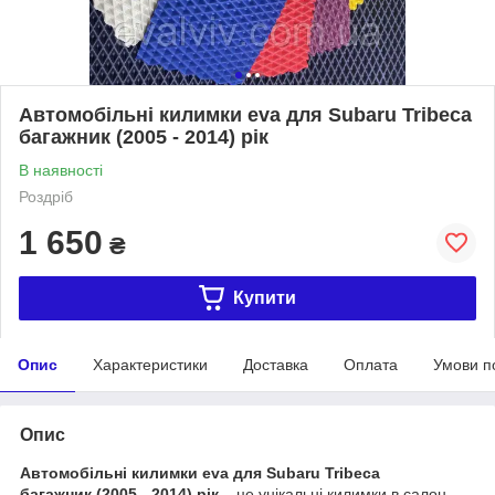
Автомобільні килимки eva для Subaru Tribeca
багажник (2005 - 2014) рік
В наявності
Роздріб
1 650
₴
Купити
Опис
Характеристики
Доставка
Оплата
Умови п
Опис
Автомобільні килимки eva для Subaru Tribeca
багажник (2005 - 2014) рік
– це унікальні килимки в салон