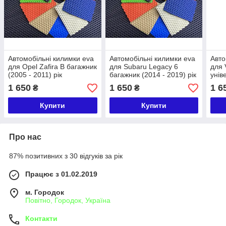
Автомобільні килимки eva
Автомобільні килимки eva
Авто
для Opel Zafira B багажник
для Subaru Legacy 6
для 
(2005 - 2011) рік
багажник (2014 - 2019) рік
унів
- 200
1 650
1 650
1 6
₴
₴
Купити
Купити
Про нас
87% позитивних з 30 відгуків за рік
Працює з 01.02.2019
м. Городок
Повітно, Городок, Україна
Контакти