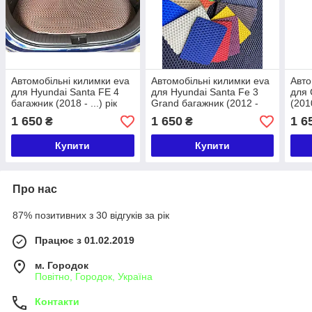
Автомобільні килимки eva
Автомобільні килимки eva
Авто
для Hyundai Santa FE 4
для Hyundai Santa Fe 3
для 
багажник (2018 - ...) рік
Grand багажник (2012 -
(201
2018) рік
1 650
1 650
1 6
₴
₴
Купити
Купити
Про нас
87% позитивних з 30 відгуків за рік
Працює з 01.02.2019
м. Городок
Повітно, Городок, Україна
Контакти