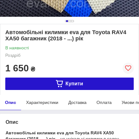
Автомобільні килимки eva для Toyota RAV4
XA50 багажник (2018 - ...) рік
В наявності
Роздріб
1 650
₴
Купити
Опис
Характеристики
Доставка
Оплата
Умови п
Опис
Автомобільні килимки eva для Toyota RAV4 XA50
багажник (2018 - ...) рік
– це унікальні килимки в салон