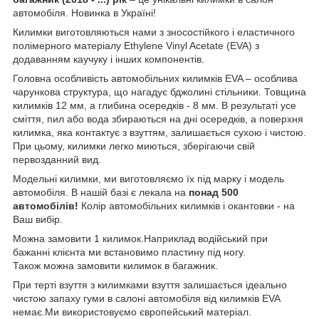
автомобіля. Новинка в Україні!
Килимки виготовляються нами з зносостійкого і еластичного
полімерного матеріалу Ethylene Vinyl Acetate (EVA) з
додаванням каучуку і інших компонентів.
Головна особливість автомобільних килимків EVA – особлива
чарункова структура, що нагадує бджолині стільники. Товщина
килимків 12 мм, а глибина осередків - 8 мм. В результаті усе
сміття, пил або вода збираються на дні осередків, а поверхня
килимка, яка контактує з взуттям, залишається сухою і чистою.
При цьому, килимки легко миються, зберігаючи свій
первозданний вид.
Модельні килимки, ми виготовляємо їх під марку і модель
автомобіля. В нашій базі є лекала на
понад 500
автомобілів!
Колір автомобільних килимків і окантовки - на
Ваш вибір.
Можна замовити 1 килимок.Наприклад водійський при
бажанні клієнта ми встановимо пластину під ногу.
Також можна замовити килимок в багажник.
При терті взуття з килимками взуття залишається ідеально
чистою запаху гуми в салоні автомобіля від килимків EVA
немає.Ми використовуємо європейський матеріал.