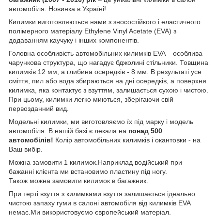
автомобіля. Новинка в Україні!
Килимки виготовляються нами з зносостійкого і еластичного
полімерного матеріалу Ethylene Vinyl Acetate (EVA) з
додаванням каучуку і інших компонентів.
Головна особливість автомобільних килимків EVA – особлива
чарункова структура, що нагадує бджолині стільники. Товщина
килимків 12 мм, а глибина осередків - 8 мм. В результаті усе
сміття, пил або вода збираються на дні осередків, а поверхня
килимка, яка контактує з взуттям, залишається сухою і чистою.
При цьому, килимки легко миються, зберігаючи свій
первозданний вид.
Модельні килимки, ми виготовляємо їх під марку і модель
автомобіля. В нашій базі є лекала на
понад 500
автомобілів!
Колір автомобільних килимків і окантовки - на
Ваш вибір.
Можна замовити 1 килимок.Наприклад водійський при
бажанні клієнта ми встановимо пластину під ногу.
Також можна замовити килимок в багажник.
При терті взуття з килимками взуття залишається ідеально
чистою запаху гуми в салоні автомобіля від килимків EVA
немає.Ми використовуємо європейський матеріал.