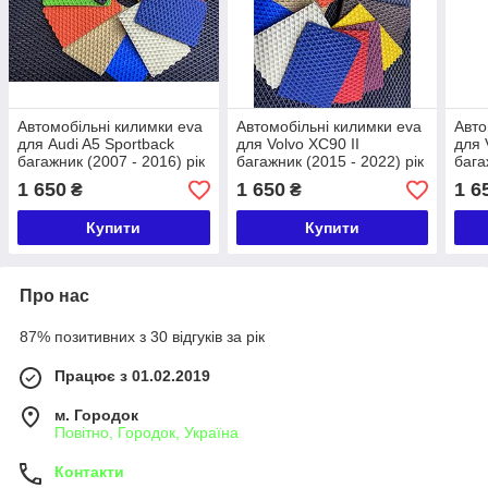
Автомобільні килимки eva
Автомобільні килимки eva
Авто
для Audi A5 Sportback
для Volvo XC90 II
для 
багажник (2007 - 2016) рік
багажник (2015 - 2022) рік
багаж
1 650
1 650
1 6
₴
₴
Купити
Купити
Про нас
87% позитивних з 30 відгуків за рік
Працює з 01.02.2019
м. Городок
Повітно, Городок, Україна
Контакти