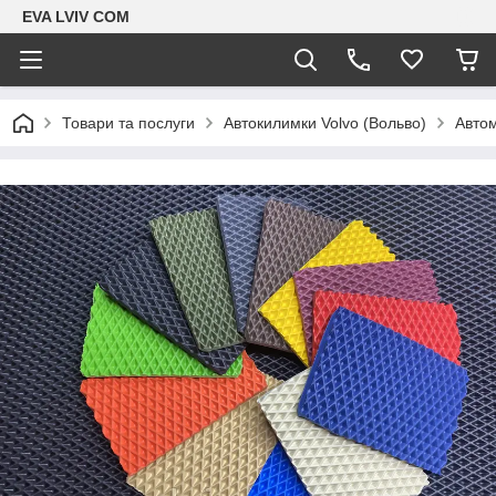
EVA LVIV COM
Товари та послуги
Автокилимки Volvo (Вольво)
Автом