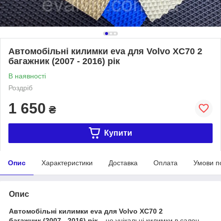
Автомобільні килимки eva для Volvo XC70 2
багажник (2007 - 2016) рік
В наявності
Роздріб
1 650
₴
Купити
Опис
Характеристики
Доставка
Оплата
Умови п
Опис
Автомобільні килимки eva для Volvo XC70 2
багажник (2007 - 2016) рік
– це унікальні килимки в салон