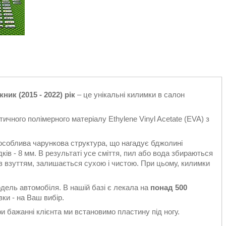
ник (2015 - 2022) рік
– це унікальні килимки в салон
ичного полімерного матеріалу Ethylene Vinyl Acetate (EVA) з
особлива чарункова структура, що нагадує бджолині
ків - 8 мм. В результаті усе сміття, пил або вода збираються
є з взуттям, залишається сухою і чистою. При цьому, килимки
одель автомобіля. В нашій базі є лекала на
понад 500
ки - на Ваш вибір.
 бажанні клієнта ми встановимо пластину під ногу.