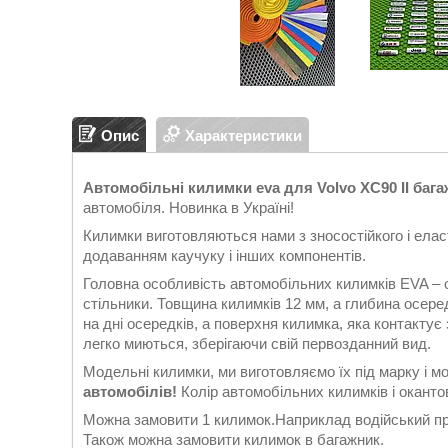
Опис
Характеристики
Автомобільні килимки eva для Volvo XC90 II багаж
автомобіля. Новинка в Україні!
Килимки виготовляються нами з зносостійкого і еласт
додаванням каучуку і інших компонентів.
Головна особливість автомобільних килимків EVA – 
стільники. Товщина килимків 12 мм, а глибина осеред
на дні осередків, а поверхня килимка, яка контакту
легко миються, зберігаючи свій первозданний вид.
Модельні килимки, ми виготовляємо їх під марку і м
автомобілів!
Колір автомобільних килимків і окантов
Можна замовити 1 килимок.Наприклад водійський при
Також можна замовити килимок в багажник.