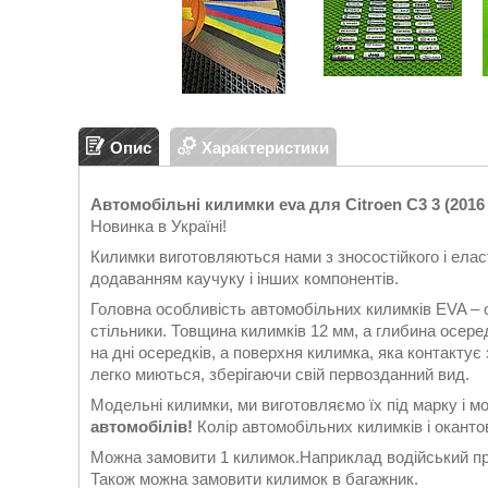
Опис
Характеристики
Автомобільні килимки eva для Citroen C3 3 (2016 -
Новинка в Україні!
Килимки виготовляються нами з зносостійкого і еласт
додаванням каучуку і інших компонентів.
Головна особливість автомобільних килимків EVA – 
стільники. Товщина килимків 12 мм, а глибина осеред
на дні осередків, а поверхня килимка, яка контакту
легко миються, зберігаючи свій первозданний вид.
Модельні килимки, ми виготовляємо їх під марку і м
автомобілів!
Колір автомобільних килимків і окантов
Можна замовити 1 килимок.Наприклад водійський при
Також можна замовити килимок в багажник.