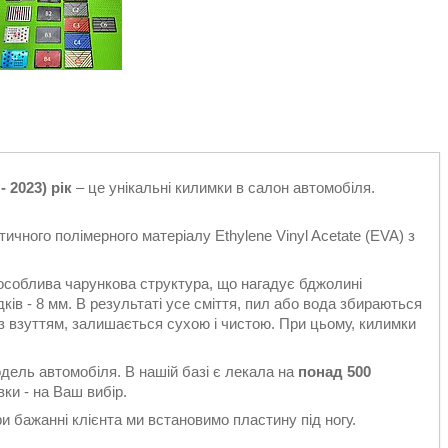
 2023) рік
– це унікальні килимки в салон автомобіля.
ичного полімерного матеріалу Ethylene Vinyl Acetate (EVA) з
особлива чарункова структура, що нагадує бджолині
ків - 8 мм. В результаті усе сміття, пил або вода збираються
є з взуттям, залишається сухою і чистою. При цьому, килимки
одель автомобіля. В нашій базі є лекала на
понад 500
ки - на Ваш вибір.
 бажанні клієнта ми встановимо пластину під ногу.