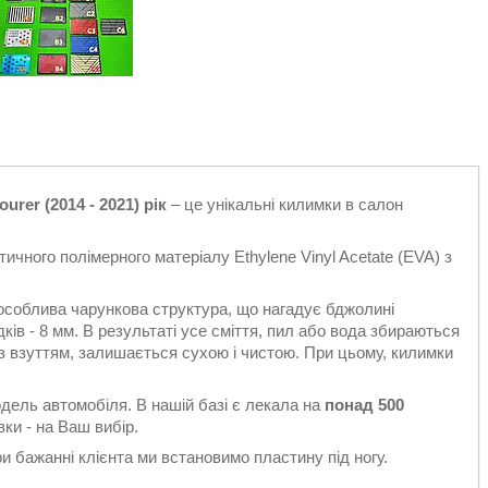
rer (2014 - 2021) рік
– це унікальні килимки в салон
ичного полімерного матеріалу Ethylene Vinyl Acetate (EVA) з
особлива чарункова структура, що нагадує бджолині
ків - 8 мм. В результаті усе сміття, пил або вода збираються
є з взуттям, залишається сухою і чистою. При цьому, килимки
одель автомобіля. В нашій базі є лекала на
понад 500
ки - на Ваш вибір.
 бажанні клієнта ми встановимо пластину під ногу.