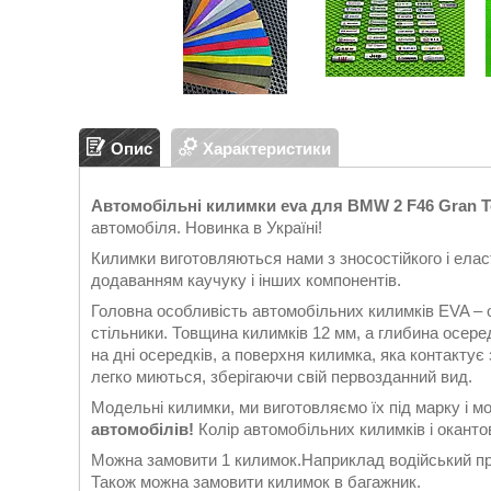
Опис
Характеристики
Автомобільні килимки eva для BMW 2 F46 Gran Tou
автомобіля. Новинка в Україні!
Килимки виготовляються нами з зносостійкого і еласт
додаванням каучуку і інших компонентів.
Головна особливість автомобільних килимків EVA – 
стільники. Товщина килимків 12 мм, а глибина осеред
на дні осередків, а поверхня килимка, яка контакту
легко миються, зберігаючи свій первозданний вид.
Модельні килимки, ми виготовляємо їх під марку і м
автомобілів!
Колір автомобільних килимків і окантов
Можна замовити 1 килимок.Наприклад водійський при
Також можна замовити килимок в багажник.